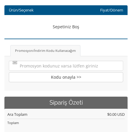
Ürün/Seçenek
Fiyat/Dönem
Sepetiniz Boş
Promosyon/İndirim Kodu Kullanacağım
Kodu onayla >>
Sipariş Özeti
Ara Toplam
$0.00 USD
Toplam