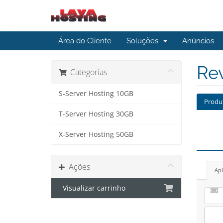
Área do Cliente
Soluções
Anúncios
Re
Categorias
S-Server Hosting 10GB
Produ
T-Server Hosting 30GB
X-Server Hosting 50GB
Ações
Apl
Visualizar carrinho